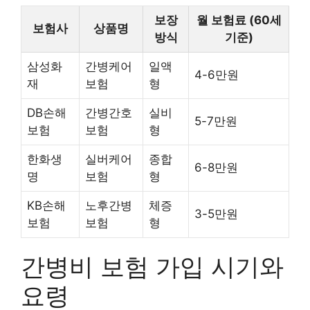
보장
월 보험료 (60세
보험사
상품명
방식
기준)
삼성화
간병케어
일액
4-6만원
재
보험
형
DB손해
간병간호
실비
5-7만원
보험
보험
형
한화생
실버케어
종합
6-8만원
명
보험
형
KB손해
노후간병
체증
3-5만원
보험
보험
형
간병비 보험 가입 시기와
요령