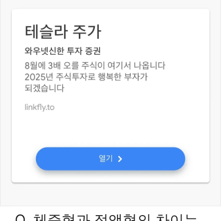
Q. 체증형과 정액형의 차이는