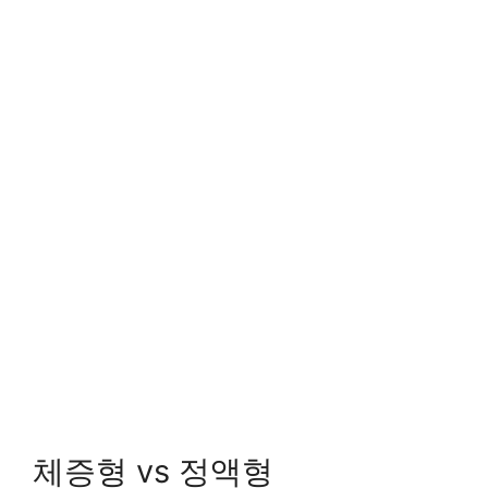
체증형 vs 정액형