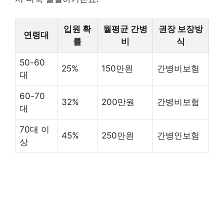
입원 확
월평균 간병
권장 보장방
연령대
률
비
식
50-60
25%
150만원
간병비보험
대
60-70
32%
200만원
간병비보험
대
70대 이
45%
250만원
간병인보험
상