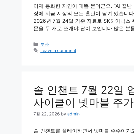
어제 통화한 지인이 대뜸 묻더군요. “AI 끝난
장에 지금 시장의 모든 혼란이 담겨 있습니다
2026년 7월 24일 기준 자료로 SK하이닉
문을 두 개로 쪼개야 답이 보입니다 많은 분
Categories
투자
Leave a comment
솔 인챈트 7월 22일
사이클이 넷마블 주가
7월 22, 2026
by
admin
솔 인챈트를 플레이하면서 넷마블 주주이기도 