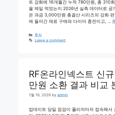
트 강화에 16개월간 누적 780만원, 총 3
을 제일 먹었는지 2026년 실측 데이터로 공
은 과금 3,000만원 총결산 시리즈의 강화 
에 들어간 재료 구매와 다이아 충전이고, …
R
Categories
투자
Leave a comment
RF온라인넥스트 신규 
만원 소환 결과 비교 
7월 19, 2026
by
admin
업데이트 당일 점검이 풀리자마자 접속해서 