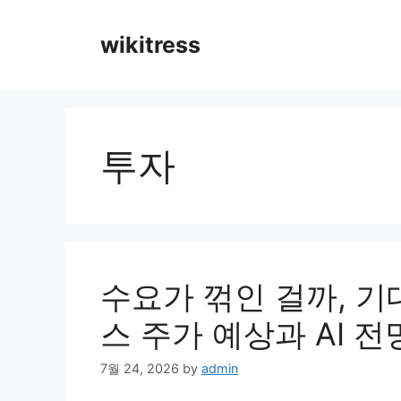
Skip
to
wikitress
content
투자
수요가 꺾인 걸까, 기
스 주가 예상과 AI 전
7월 24, 2026
by
admin