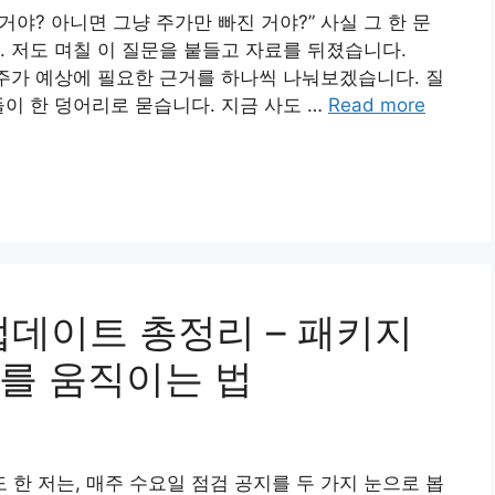
 거야? 아니면 그냥 주가만 빠진 거야?” 사실 그 한 문
. 저도 며칠 이 질문을 붙들고 자료를 뒤졌습니다.
스 주가 예상에 필요한 근거를 하나씩 나눠보겠습니다. 질
들이 한 덩어리로 묻습니다. 지금 사도 …
Read more
 업데이트 총정리 – 패키지
를 움직이는 법
한 저는, 매주 수요일 점검 공지를 두 가지 눈으로 봅