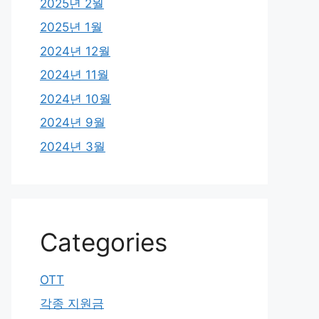
2025년 2월
2025년 1월
2024년 12월
2024년 11월
2024년 10월
2024년 9월
2024년 3월
Categories
OTT
각종 지원금