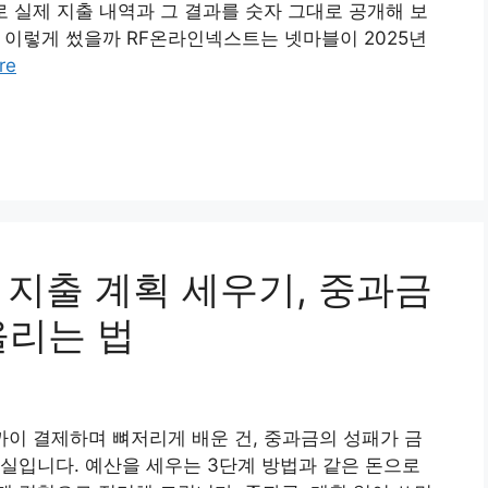
로 실제 지출 내역과 그 결과를 숫자 그대로 공개해 보
 이렇게 썼을까 RF온라인넥스트는 넷마블이 2025년
re
 지출 계획 세우기, 중과금
올리는 법
까이 결제하며 뼈저리게 배운 건, 중과금의 성패가 금
실입니다. 예산을 세우는 3단계 방법과 같은 돈으로