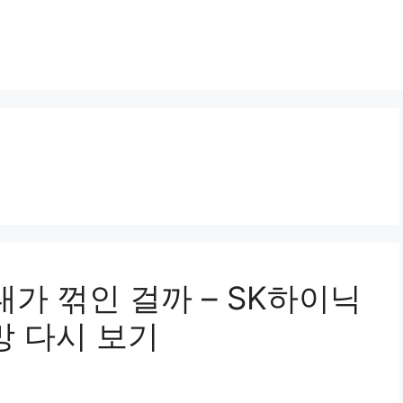
대가 꺾인 걸까 – SK하이닉
망 다시 보기