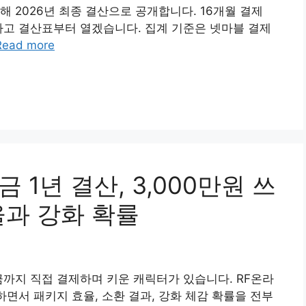
 2026년 최종 결산으로 공개합니다. 16개월 결제
하고 결산표부터 열겠습니다. 집계 기준은 넷마블 결제
Read more
1년 결산, 3,000만원 쓰
율과 강화 확률
금까지 직접 결제하며 키운 캐릭터가 있습니다. RF온라
하면서 패키지 효율, 소환 결과, 강화 체감 확률을 전부