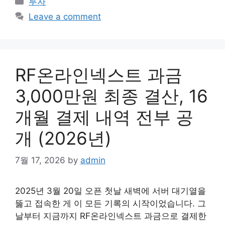
투자
Leave a comment
RF온라인넥스트 과금
3,000만원 최종 결산, 16
개월 결제 내역 전부 공
개 (2026년)
7월 17, 2026
by
admin
2025년 3월 20일 오픈 첫날 새벽에 서버 대기열을
뚫고 접속한 게 이 모든 기록의 시작이었습니다. 그
날부터 지금까지 RF온라인넥스트 과금으로 결제한