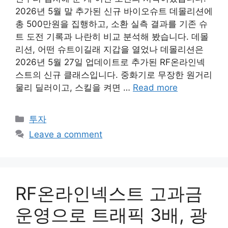
2026년 5월 말 추가된 신규 바이오슈트 데몰리션에
총 500만원을 집행하고, 소환 실측 결과를 기존 슈
트 도전 기록과 나란히 비교 분석해 봤습니다. 데몰
리션, 어떤 슈트이길래 지갑을 열었나 데몰리션은
2026년 5월 27일 업데이트로 추가된 RF온라인넥
스트의 신규 클래스입니다. 중화기로 무장한 원거리
물리 딜러이고, 스킬을 켜면 …
Read more
Categories
투자
Leave a comment
RF온라인넥스트 고과금
운영으로 트래픽 3배, 광