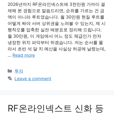
2026년까지 RF온라인넥스트에 3천만원 가까이 결
제해 본 경험으로 말씀드리면, 순위를 가르는 건 금
액이 아니라 루트였습니다. 월 30만원 현질 루트를
어떻게 짜야 서버 상위권을 노려볼 수 있는지, 제 시
행착오를 압축한 실전 배분표로 정리해 드립니다.
월 30만원, 이 게임에서 어느 정도 체급인가 먼저
냉정한 위치 파악부터 하겠습니다. 저는 순서를 몰
라서 초반 석 달 치 예산을 사실상 허공에 날렸는데,
…
Read more
Categories
투자
Leave a comment
RF온라인넥스트 신화 등